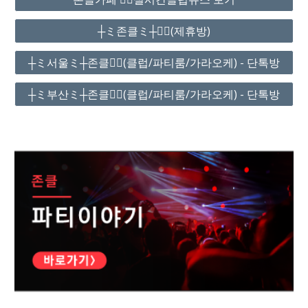
┼ミ존클ミ┼❤️‍🔥(제휴방)
┼ミ서울ミ┼존클❤️‍🔥(클럽/파티룸/가라오케) - 단톡방
┼ミ부산ミ┼존클❤️‍🔥(클럽/파티룸/가라오케) - 단톡방