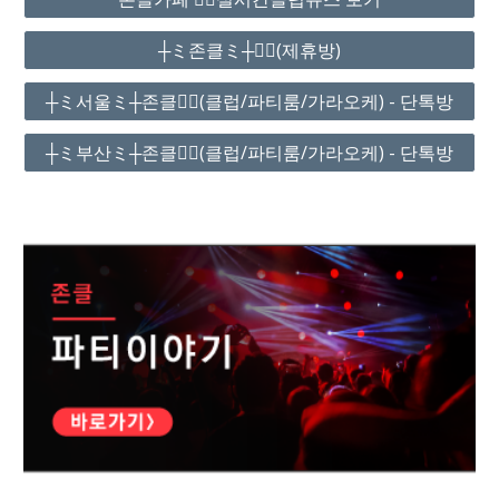
┼ミ존클ミ┼❤️‍🔥(제휴방)
┼ミ서울ミ┼존클❤️‍🔥(클럽/파티룸/가라오케) - 단톡방
┼ミ부산ミ┼존클❤️‍🔥(클럽/파티룸/가라오케) - 단톡방