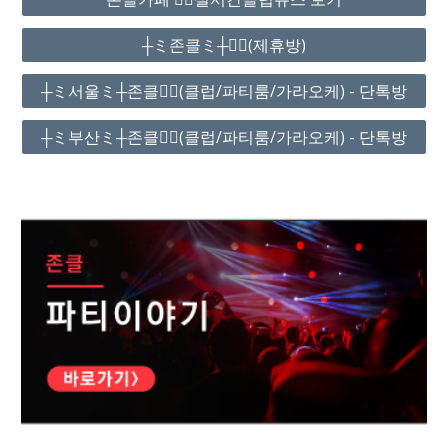
┼ミ존클ミ┼❤️‍🔥(제휴방)
┼ミ서울ミ┼존클❤️‍🔥(클럽/파티룸/가라오케) - 단톡방
┼ミ부산ミ┼존클❤️‍🔥(클럽/파티룸/가라오케) - 단톡방