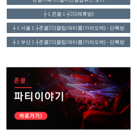
┼ミ존클ミ┼❤️‍🔥(제휴방)
┼ミ서울ミ┼존클❤️‍🔥(클럽/파티룸/가라오케) - 단톡방
┼ミ부산ミ┼존클❤️‍🔥(클럽/파티룸/가라오케) - 단톡방