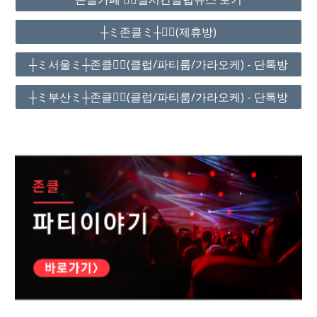
┼ミ존클ミ┼❤️‍🔥(제휴방)
┼ミ서울ミ┼존클❤️‍🔥(클럽/파티룸/가라오케) - 단톡방
┼ミ부산ミ┼존클❤️‍🔥(클럽/파티룸/가라오케) - 단톡방