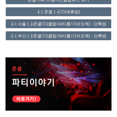
┼ミ존클ミ┼❤️‍🔥(제휴방)
┼ミ서울ミ┼존클❤️‍🔥(클럽/파티룸/가라오케) - 단톡방
┼ミ부산ミ┼존클❤️‍🔥(클럽/파티룸/가라오케) - 단톡방