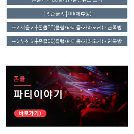
┼ミ존클ミ┼❤️‍🔥(제휴방)
┼ミ서울ミ┼존클❤️‍🔥(클럽/파티룸/가라오케) - 단톡방
┼ミ부산ミ┼존클❤️‍🔥(클럽/파티룸/가라오케) - 단톡방