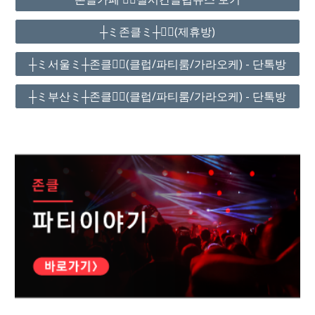
┼ミ존클ミ┼❤️‍🔥(제휴방)
┼ミ서울ミ┼존클❤️‍🔥(클럽/파티룸/가라오케) - 단톡방
┼ミ부산ミ┼존클❤️‍🔥(클럽/파티룸/가라오케) - 단톡방