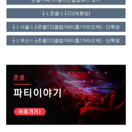
┼ミ존클ミ┼❤️‍🔥(제휴방)
┼ミ서울ミ┼존클❤️‍🔥(클럽/파티룸/가라오케) - 단톡방
┼ミ부산ミ┼존클❤️‍🔥(클럽/파티룸/가라오케) - 단톡방