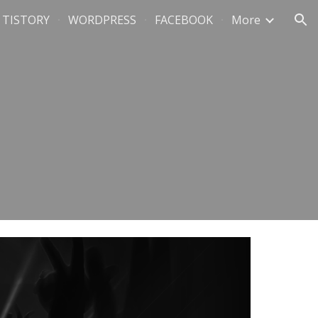
TISTORY
WORDPRESS
FACEBOOK
More
ion