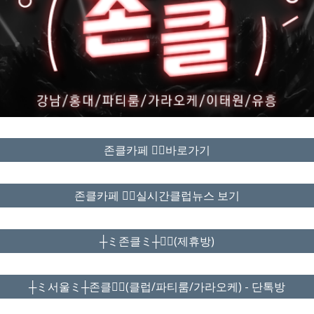
존클카페 ❤️‍🔥바로가기
존클카페 ❤️‍🔥실시간클럽뉴스 보기
┼ミ존클ミ┼❤️‍🔥(제휴방)
┼ミ서울ミ┼존클❤️‍🔥(클럽/파티룸/가라오케) - 단톡방