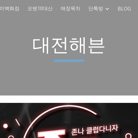
취미백화점
모밴10대산
매장목차
단톡방
BLOG
ip to main content
Skip to navigat
대전해븐