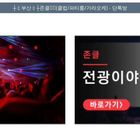
┼ミ부산ミ┼존클❤️‍🔥(클럽/파티룸/가라오케) - 단톡방