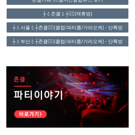
┼ミ존클ミ┼❤️‍🔥(제휴방)
┼ミ서울ミ┼존클❤️‍🔥(클럽/파티룸/가라오케) - 단톡방
┼ミ부산ミ┼존클❤️‍🔥(클럽/파티룸/가라오케) - 단톡방