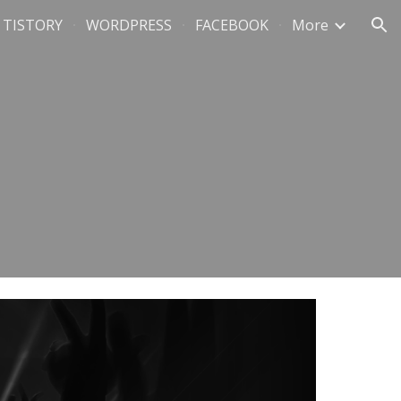
TISTORY
WORDPRESS
FACEBOOK
More
ion