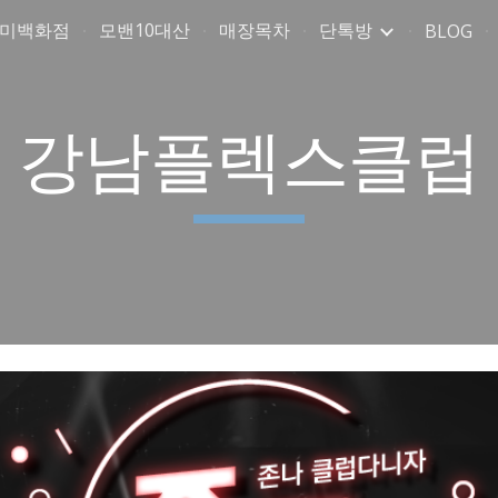
취미백화점
모밴10대산
매장목차
단톡방
BLOG
ip to main content
Skip to navigat
강남플렉스클럽