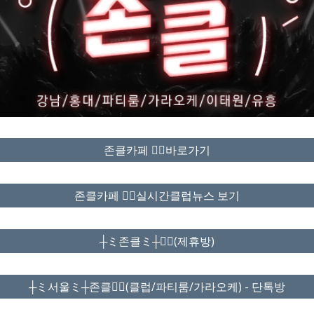
존클카페 ❤️‍🔥바로가기
존클카페 ❤️‍🔥실시간클럽뉴스 보기
┼ミ존클ミ┼❤️‍🔥(제휴방)
┼ミ서울ミ┼존클❤️‍🔥(클럽/파티룸/가라오케) - 단톡방