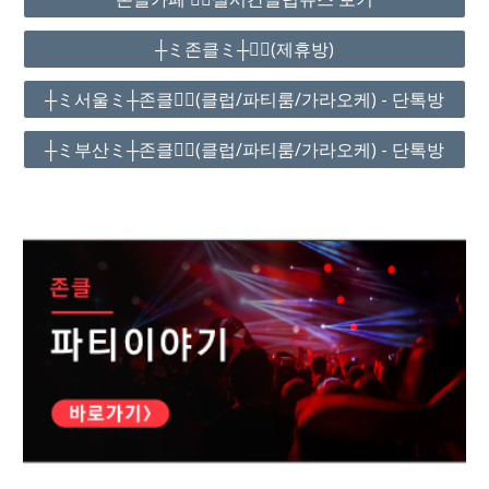
┼ミ존클ミ┼❤️‍🔥(제휴방)
┼ミ서울ミ┼존클❤️‍🔥(클럽/파티룸/가라오케) - 단톡방
┼ミ부산ミ┼존클❤️‍🔥(클럽/파티룸/가라오케) - 단톡방