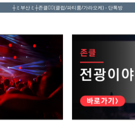
┼ミ부산ミ┼존클❤️‍🔥(클럽/파티룸/가라오케) - 단톡방