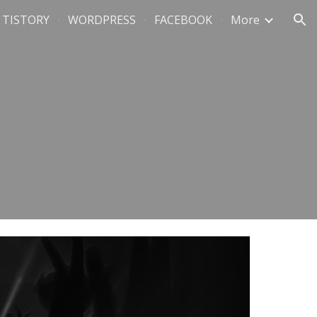
TISTORY
WORDPRESS
FACEBOOK
More
ion