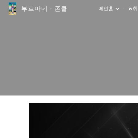
부르마네 - 존클
메인홈
🔥
Sk