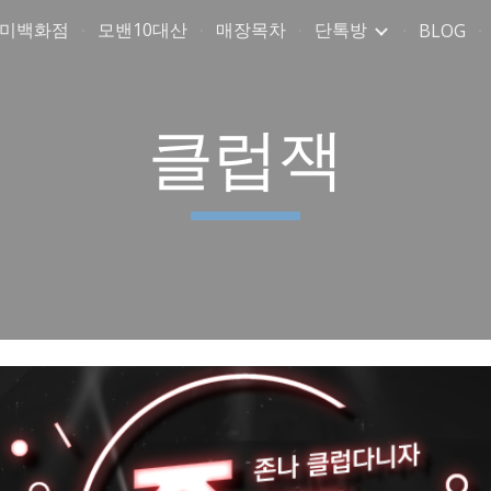
취미백화점
모밴10대산
매장목차
단톡방
BLOG
ip to main content
Skip to navigat
클럽잭