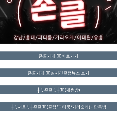
존클카페 ❤️‍🔥바로가기
존클카페 ❤️‍🔥실시간클럽뉴스 보기
┼ミ존클ミ┼❤️‍🔥(제휴방)
┼ミ서울ミ┼존클❤️‍🔥(클럽/파티룸/가라오케) - 단톡방