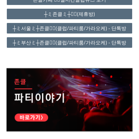
┼ミ존클ミ┼❤️‍🔥(제휴방)
┼ミ서울ミ┼존클❤️‍🔥(클럽/파티룸/가라오케) - 단톡방
┼ミ부산ミ┼존클❤️‍🔥(클럽/파티룸/가라오케) - 단톡방