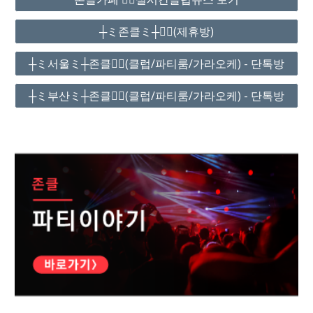
┼ミ존클ミ┼❤️‍🔥(제휴방)
┼ミ서울ミ┼존클❤️‍🔥(클럽/파티룸/가라오케) - 단톡방
┼ミ부산ミ┼존클❤️‍🔥(클럽/파티룸/가라오케) - 단톡방