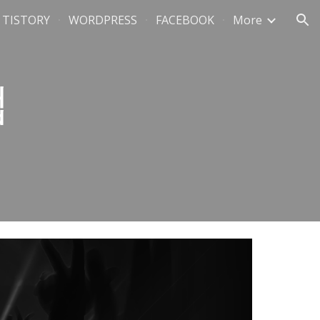
TISTORY
WORDPRESS
FACEBOOK
More
ion
럽