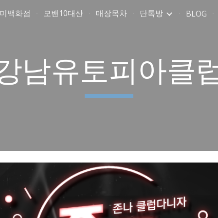
취미백화점
모밴10대산
매장목차
단톡방
BLOG
ip to main content
Skip to navigat
강남유토피아클