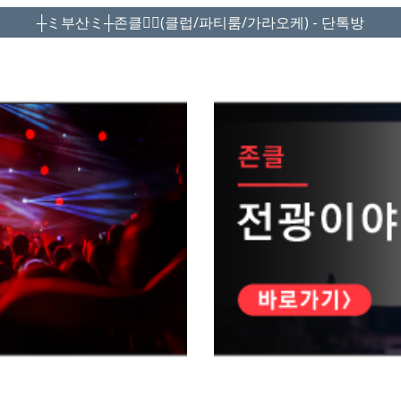
┼ミ부산ミ┼존클❤️‍🔥(클럽/파티룸/가라오케) - 단톡방