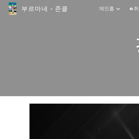
부르마네 - 존클
메인홈
🔥
Sk