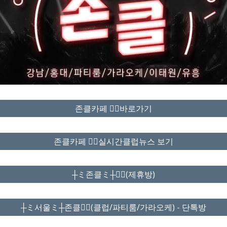
존클카페 ❤️‍🔥바로가기
존클카페 ❤️‍🔥실시간클럽뉴스 보기
┼ミ존클ミ┼❤️‍🔥(제휴방)
┼ミ서울ミ┼존클❤️‍🔥(클럽/파티룸/가라오케) - 단톡방