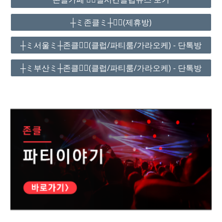
┼ミ존클ミ┼❤️‍🔥(제휴방)
┼ミ서울ミ┼존클❤️‍🔥(클럽/파티룸/가라오케) - 단톡방
┼ミ부산ミ┼존클❤️‍🔥(클럽/파티룸/가라오케) - 단톡방