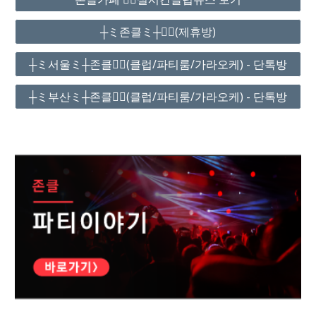
┼ミ존클ミ┼❤️‍🔥(제휴방)
┼ミ서울ミ┼존클❤️‍🔥(클럽/파티룸/가라오케) - 단톡방
┼ミ부산ミ┼존클❤️‍🔥(클럽/파티룸/가라오케) - 단톡방